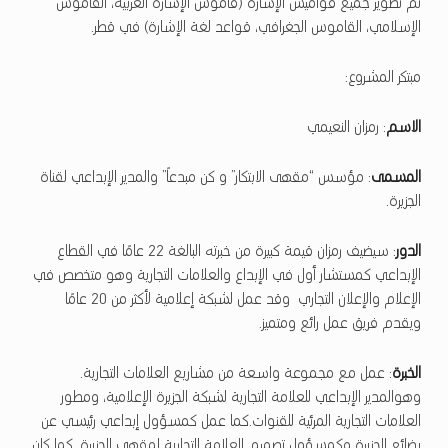
تم تطوير جميع قواميس الإشارة (قاموس الإشارة العربية، القاموس
الإسلامي، القاموس الجغرافي، قواعد لغة الإشارة) في قطر.
مبتكر المشروع:
الاسم
: رمزان النعيمي
المسمى
: مؤسس “مقهى الابتكار” و كن مبدعاً” والمدير الإبداعي لقناة
الجزيرة.
الدور
: سيضيف رمزان قيمة كبيرة من خبرته البالغة 22 عامًا في القطاع
الإبداعي كمستشار أول في الإبداع والعلامات التجارية وهو متخصص في
الإعلام والإعلان التجاري وقد عمل لشبكة إعلامية لأكثر من 20 عامًا
ويقدم فريق عمل رائع ومتميز.
الخبرة
: عمل مع مجموعة واسعة من مشاريع العلامات التجارية.
وهوالمدير الإبداعي للعلامة التجارية لشبكة الجزيرة الإعلامية، ومطور
العلامات التجارية المرئية للقنوات.كما عمل كمسؤول إبداعي رئيسي عن
بضائع الجزيرة وكمسؤول تصميم العلامة التجارية لمقهى الجزيرة. كما كان