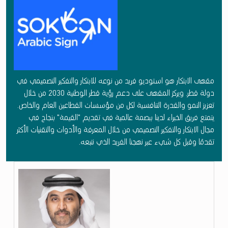
ط
ب
ي
ق
ل
مقهى الابتكار هو استوديو فريد من نوعه للابتكار والتفكير التصميمي في
غ
دولة قطر. ويركز المقهى على دعم رؤية قطر الوطنية 2030 من خلال
ة
تعزيز النمو والقدرة التنافسية لكل من مؤسسات القطاعين العام والخاص.
يتمتع فريق الخبراء لدينا ببصمة عالمية في تقديم "القيمة" بنجاح في
ا
مجال الابتكار والتفكير التصميمي من خلال المعرفة والأدوات والتقنيات الأكثر
ل
تقدمًا وقبل كل شيء عبر نهجنا الفريد الذي نتبعه.
إ
ش
ا
ر
ة