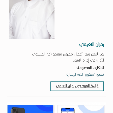
“
س
ك
و
ن
”
رمزان النعيمي
خبير الابتكار ورجل أعمال، ممارس معتمد (من المستوى
الأول) في إدارة الابتكار.
الابتكارات المدعومة:
تطبيق “سكون” للغة الإشارة
قراءة المزيد حول رمزان النعيمي