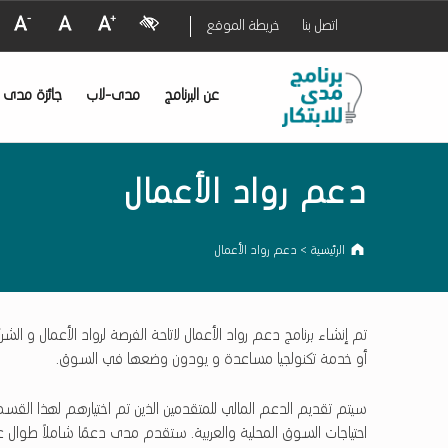
Visual Impairment
Decrease Font Size
Normal Font Size
Increase Font Size
اتصل بنا
خريطة الموقع
ب
ر
دعم رواد الأعمال - برنامج مدى للابتكار
ن
ا
م
ج
م
د
ى
ل
ل
ا
ب
عن البرنامج
مدى-لاب
جائزة مدى لل
ت
ك
ا
ر
دعم رواد الأعمال
الرئيسية
>
دعم رواد الأعمال
تم إنشاء برنامج دعم رواد الأعمال لاتاحة الفرصة لرواد الأعمال و الش
أو خدمة تكنولجيا مساعدة و يودون وضعها في السوق.
سيتم تقديم الدعم المالي للمتقدمين الذين تم اختيارهم لهذا القسم من 
احتياجات السوق المحلية والعربية. ستقدم مدى دعمًا شاملاً طوال عمل