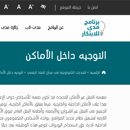
Visual Impairment
Decrease Font Size
Normal Font Size
Increase Font Size
اتصل بنا
خريطة الموقع
ب
ر
التوجيه داخل الأماكن - برنامج مدى للابتكار
ن
ا
م
ج
م
د
ى
ل
ل
ا
ب
عن البرنامج
مدى-لاب
جائزة مدى لل
ت
ك
ا
ر
التوجيه داخل الأماكن
الرئيسية
>
التحديات التكنولوجية في مجال النفاذ الرقمي
>
التوجيه داخل الأما
مهمة التنقل عبر الأماكن الجديدة قد تكون صعبة للأشخاص ذوي الإعاق
الجميع في التنقل عبر الشوارع والأرصفة وأنظمة النقل العام فوق الأرض. 
اللازمة لتشغيل نظام تحديد المواقع، يواجه الأشخاص المكفوفون تحديا
الداخلية نادرة، فإن استخدام الروبوتات لتوفير هذه الوظيفة يعد خيارًا من