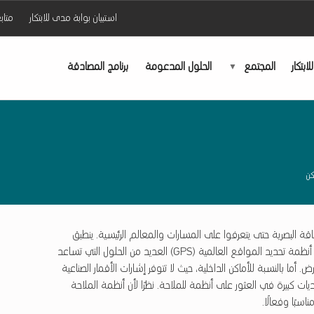
استبيان بوابة مدى للابتكار
متاب
ابتكار
المجتمع
الحلول المدعومة
برنامج المصادقة
كن
ة البصرية حتى يتعرفوا على المسارات والمعالم الرئيسية. ينطبق
هذا على الأماكن الداخلية والخارجية. فيما يتعلق بالأماكن الخارجية، توفر أنظمة تحديد المواقع العالمية (GPS) العديد من الحلول التي تساعد
أما بالنسبة للأماكن الداخلية، حيث لا تتوفر إشارات الأقمار الصناعية
ت كبيرة في العثور على أنظمة للملاحة. نظرًا لأن أنظمة الملاحة
اسبًا وفعالًا.