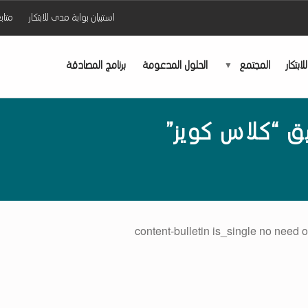
استبيان بوابة مدى للابتكار
متاب
ابتكار
المجتمع
الحلول المدعومة
برنامج المصادقة
 “كلاس كويز”
content-bulletin is_single no need o
لقوائم الرئيسي