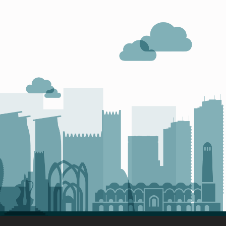
ى
ت
ط
ب
ي
ق
“
ك
ل
ا
س
ك