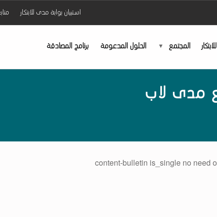
استبيان بوابة مدى للابتكار
متاب
ابتكار
المجتمع
الحلول المدعومة
برنامج المصادقة
مع مدى لاب
content-bulletin is_single no need o
لقوائم الرئيسي