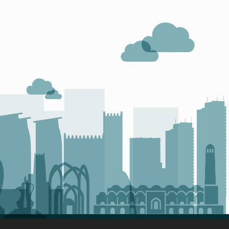
ا
ل
ر
ع
ا
ي
ة
م
ع
م
د
ى